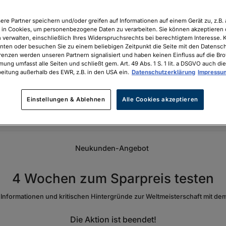
ere Partner speichern und/oder greifen auf Informationen auf einem Gerät zu, z.B. 
in Cookies, um personenbezogene Daten zu verarbeiten. Sie können akzeptieren 
 verwalten, einschließlich Ihres Widerspruchsrechts bei berechtigtem Interesse. K
unten oder besuchen Sie zu einem beliebigen Zeitpunkt die Seite mit den Datenschu
renzen werden unseren Partnern signalisiert und haben keinen Einfluss auf die Br
mung umfasst alle Seiten und schließt gem. Art. 49 Abs. 1 S. 1 lit. a DSGVO auch die
eitung außerhalb des EWR, z.B. in den USA ein.
Datenschutzerklärung
Impressu
Einstellungen & Ablehnen
Alle Cookies akzeptieren
Neukunden-Angebot
4 Wochen zum Sparpreis testen
e Informationen und kritischen Hintergründe zur Weltmeisterschaft mit de
Die Aktion ist beendet!