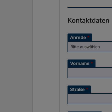
Kontaktdaten
Anrede
*
Vorname
*
Straße
*