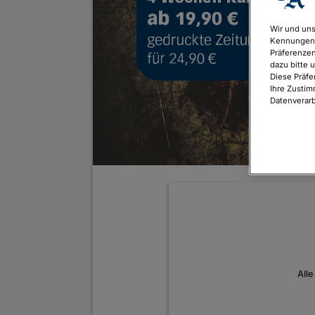
Wir und uns
Kennungen 
Präferenzen
dazu bitte 
Diese Präfe
Ihre Zustim
Datenverarb
All