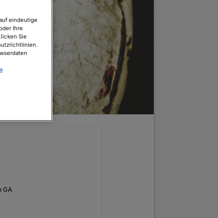
auf eindeutige
oder Ihre
licken Sie
tzrichtlinien.
owserdaten
m
m GA