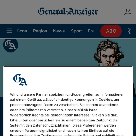
ABO
Bonn
Region
News
Sport
Freizeit
Ratgeber
Danke für Ihre Teilnahme!
Ihre Antworten helfen uns, stetig besser zu
werden.
Wir und unsere Partner speichern und/oder greifen auf Informationen
auf einem Gerät zu, z.B. auf eindeutige Kennungen in Cookies, um
personenbezogene Daten zu verarbeiten. Sie können akzeptieren
oder Ihre Präferenzen verwalten, einschließlich Ihres
Widerspruchsrechts bei berechtigtem Interesse. Klicken Sie dazu
bitte unten oder besuchen Sie zu einem beliebigen Zeitpunkt die
Seite mit den Datenschutzrichtlinien. Diese Präferenzen werden
unseren Partnern signalisiert und haben keinen Einfluss auf die
Browserdaten Ihre Zustimmung umfasst alle Seiten und schließt gem.