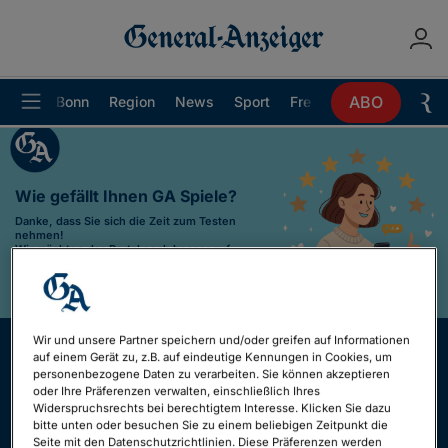
ABO
Bonn
Region
News
Sport
Freizeit
Ratgeber
Wie gefällt Ihnen GA Spiele?
Danke, dass Sie sich die Zeit zum Testen
nehmen!
Wir möchten das Portal noch besser auf
Ihre Wünsche abstimmen.
Ihre Meinung
zählt!
Dauer der Umfrage ca. 5 Minuten
Wir und unsere Partner speichern und/oder greifen auf Informationen
auf einem Gerät zu, z.B. auf eindeutige Kennungen in Cookies, um
personenbezogene Daten zu verarbeiten. Sie können akzeptieren
oder Ihre Präferenzen verwalten, einschließlich Ihres
Widerspruchsrechts bei berechtigtem Interesse. Klicken Sie dazu
bitte unten oder besuchen Sie zu einem beliebigen Zeitpunkt die
Seite mit den Datenschutzrichtlinien. Diese Präferenzen werden