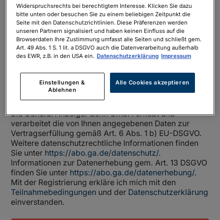
Widerspruchsrechts bei berechtigtem Interesse. Klicken Sie dazu
Anzeiger Bonn GmbH zu den Themen Print- und
bitte unten oder besuchen Sie zu einem beliebigen Zeitpunkt die
Digitalabonnements, Anzeigen, Gewinnspiele und
Seite mit den Datenschutzrichtlinien. Diese Präferenzen werden
Veranstaltungen per E-Mail auf Grundlage meiner
unseren Partnern signalisiert und haben keinen Einfluss auf die
Browserdaten Ihre Zustimmung umfasst alle Seiten und schließt gem.
persönlichen Interessen informiert werden. Ihre
Art. 49 Abs. 1 S. 1 lit. a DSGVO auch die Datenverarbeitung außerhalb
Einwilligung können Sie jederzeit widerrufen, indem
des EWR, z.B. in den USA ein.
Datenschutzerklärung
Impressum
Sie eine E-Mail an
vertrieb@ga.de
schreiben. Wenn
Sie unsere Newsletter nicht mehr erhalten möchten,
Einstellungen &
Alle Cookies akzeptieren
können Sie diese jederzeit über den Abbestelllink im
Ablehnen
Newsletter abbestellen.
Die General Anzeiger Bonn GmbH erhebt und
verarbeitet die von Ihnen angegebenen Daten zur
Vertragserfüllung gemäß Art. 6 Abs. 1 b) EU-DSGVO.
Weitere datenschutzrechtliche Informationen finden
Sie unter
https://abo.ga.de/datenschutz/
.
Informationen zur Datenerhebung gem. Art. 13 DSGVO
finden Sie unter
https://abo.ga.de/datenerhebung/
.
Mit der Registrierung erkläre ich mich mit den
Teilnahmebedingungen
und der
Datenschutzerklärung
einverstanden.