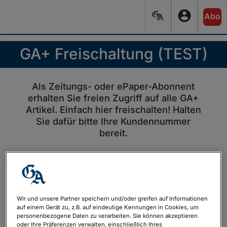
account_circle
Abo
GA+ Freischaltung (TEST)
Als Zeitungs- oder ePaper-Abonnent
erhalten Sie freien Zugriff auf alle GA+
Artikel. Einfach hier freischalten! Halten
Sie dafür bitte Ihre Kundennummer
bereit.
Bereits registriert?
Hier anmelden
Wir und unsere Partner speichern und/oder greifen auf Informationen
auf einem Gerät zu, z.B. auf eindeutige Kennungen in Cookies, um
personenbezogene Daten zu verarbeiten. Sie können akzeptieren
Ich möchte künftig über Angebote der General-
oder Ihre Präferenzen verwalten, einschließlich Ihres