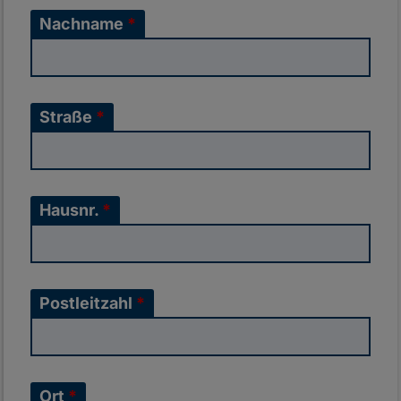
Nachname
*
Straße
*
Hausnr.
*
Postleitzahl
*
Ort
*