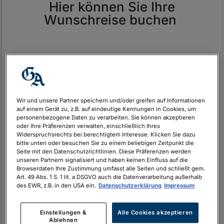
Hier können Sie Ihre
Wunschreise buchen
Urlaubsauswahl
*
Wir und unsere Partner speichern und/oder greifen auf Informationen
auf einem Gerät zu, z.B. auf eindeutige Kennungen in Cookies, um
Frühjahr
personenbezogene Daten zu verarbeiten. Sie können akzeptieren
oder Ihre Präferenzen verwalten, einschließlich Ihres
Sommer
Widerspruchsrechts bei berechtigtem Interesse. Klicken Sie dazu
bitte unten oder besuchen Sie zu einem beliebigen Zeitpunkt die
Herbst
Seite mit den Datenschutzrichtlinien. Diese Präferenzen werden
Winter
unseren Partnern signalisiert und haben keinen Einfluss auf die
Browserdaten Ihre Zustimmung umfasst alle Seiten und schließt gem.
Art. 49 Abs. 1 S. 1 lit. a DSGVO auch die Datenverarbeitung außerhalb
des EWR, z.B. in den USA ein.
Datenschutzerklärung
Impressum
Reiseziel
*
Einstellungen &
Alle Cookies akzeptieren
Ablehnen