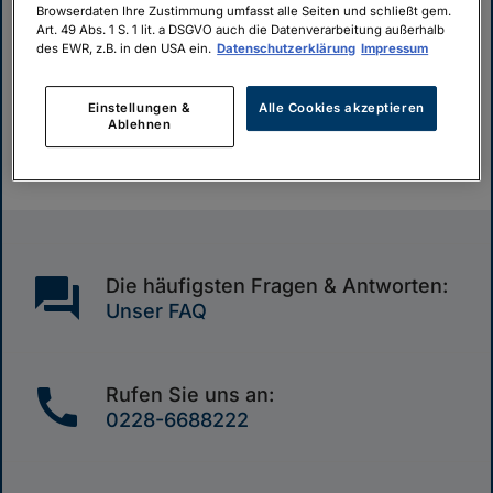
„Danke fürs Leckerli –
Browserdaten Ihre Zustimmung umfasst alle Seiten und schließt gem.
Art. 49 Abs. 1 S. 1 lit. a DSGVO auch die Datenverarbeitung außerhalb
miau!“
des EWR, z.B. in den USA ein.
Datenschutzerklärung
Impressum
Einstellungen &
Alle Cookies akzeptieren
zurück zu ga.de
Ablehnen
Automatische Weiterleitung in 15 Sek.
question_answer
Die häufigsten Fragen & Antworten:
Unser FAQ
call
Rufen Sie uns an:
0228-6688222