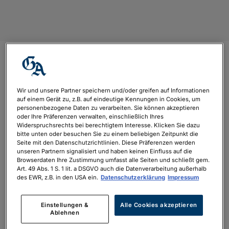
travel-landscape-19
Wir und unsere Partner speichern und/oder greifen auf Informationen
von
philipp.neubauer
|
Apr. 5, 2022
auf einem Gerät zu, z.B. auf eindeutige Kennungen in Cookies, um
personenbezogene Daten zu verarbeiten. Sie können akzeptieren
oder Ihre Präferenzen verwalten, einschließlich Ihres
Widerspruchsrechts bei berechtigtem Interesse. Klicken Sie dazu
bitte unten oder besuchen Sie zu einem beliebigen Zeitpunkt die
Seite mit den Datenschutzrichtlinien. Diese Präferenzen werden
unseren Partnern signalisiert und haben keinen Einfluss auf die
Browserdaten Ihre Zustimmung umfasst alle Seiten und schließt gem.
Art. 49 Abs. 1 S. 1 lit. a DSGVO auch die Datenverarbeitung außerhalb
des EWR, z.B. in den USA ein.
Datenschutzerklärung
Impressum
Einstellungen &
Alle Cookies akzeptieren
Ablehnen