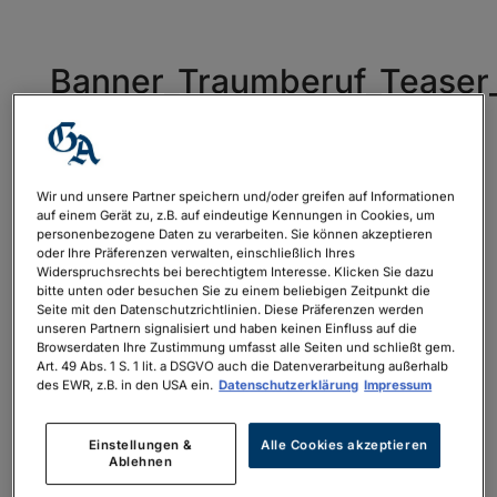
Banner_Traumberuf_Teaser_
Wir und unsere Partner speichern und/oder greifen auf Informationen
auf einem Gerät zu, z.B. auf eindeutige Kennungen in Cookies, um
personenbezogene Daten zu verarbeiten. Sie können akzeptieren
oder Ihre Präferenzen verwalten, einschließlich Ihres
Widerspruchsrechts bei berechtigtem Interesse. Klicken Sie dazu
bitte unten oder besuchen Sie zu einem beliebigen Zeitpunkt die
Seite mit den Datenschutzrichtlinien. Diese Präferenzen werden
unseren Partnern signalisiert und haben keinen Einfluss auf die
Browserdaten Ihre Zustimmung umfasst alle Seiten und schließt gem.
Art. 49 Abs. 1 S. 1 lit. a DSGVO auch die Datenverarbeitung außerhalb
des EWR, z.B. in den USA ein.
Datenschutzerklärung
Impressum
Neueste Kommentare
Einstellungen &
Alle Cookies akzeptieren
Archiv
Ablehnen