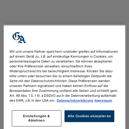
GA ePaper am Sonntag
Wir und unsere Partner speichern und/oder greifen auf Informationen
von
philipp.neubauer
|
Mai 5, 2022
auf einem Gerät zu, z.B. auf eindeutige Kennungen in Cookies, um
personenbezogene Daten zu verarbeiten. Sie können akzeptieren
oder Ihre Präferenzen verwalten, einschließlich Ihres
Widerspruchsrechts bei berechtigtem Interesse. Klicken Sie dazu
bitte unten oder besuchen Sie zu einem beliebigen Zeitpunkt die
Seite mit den Datenschutzrichtlinien. Diese Präferenzen werden
unseren Partnern signalisiert und haben keinen Einfluss auf die
Browserdaten Ihre Zustimmung umfasst alle Seiten und schließt gem.
Art. 49 Abs. 1 S. 1 lit. a DSGVO auch die Datenverarbeitung außerhalb
des EWR, z.B. in den USA ein.
Datenschutzerklärung
Impressum
Einstellungen &
Alle Cookies akzeptieren
Ablehnen