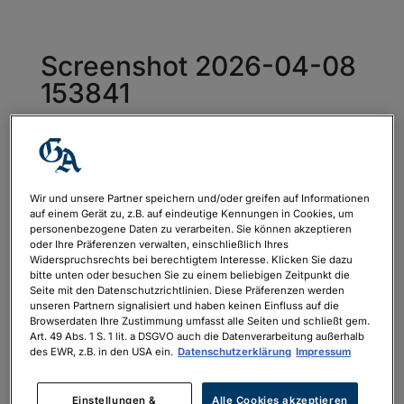
Screenshot 2026-04-08
153841
von
Rebecca Größ-Ahr
|
Apr. 8, 2026
Wir und unsere Partner speichern und/oder greifen auf Informationen
auf einem Gerät zu, z.B. auf eindeutige Kennungen in Cookies, um
personenbezogene Daten zu verarbeiten. Sie können akzeptieren
oder Ihre Präferenzen verwalten, einschließlich Ihres
Widerspruchsrechts bei berechtigtem Interesse. Klicken Sie dazu
bitte unten oder besuchen Sie zu einem beliebigen Zeitpunkt die
Seite mit den Datenschutzrichtlinien. Diese Präferenzen werden
unseren Partnern signalisiert und haben keinen Einfluss auf die
Browserdaten Ihre Zustimmung umfasst alle Seiten und schließt gem.
Art. 49 Abs. 1 S. 1 lit. a DSGVO auch die Datenverarbeitung außerhalb
des EWR, z.B. in den USA ein.
Datenschutzerklärung
Impressum
Einstellungen &
Alle Cookies akzeptieren