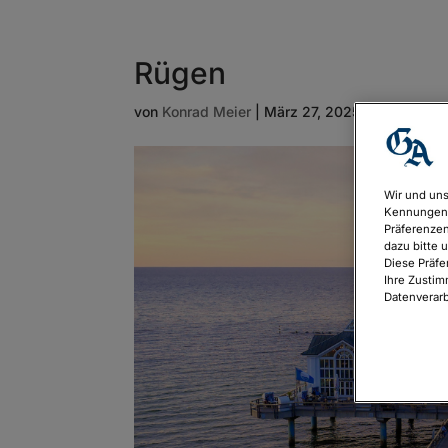
Rügen
von
Konrad Meier
|
März 27, 2025
Wir und uns
Kennungen 
Präferenzen
dazu bitte 
Diese Präfe
Ihre Zustim
Datenverarb