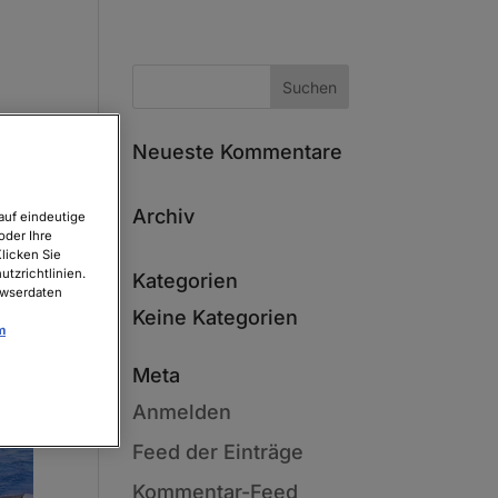
Neueste Kommentare
Archiv
auf eindeutige
oder Ihre
licken Sie
tzrichtlinien.
Kategorien
owserdaten
Keine Kategorien
m
Meta
Anmelden
Feed der Einträge
Kommentar-Feed