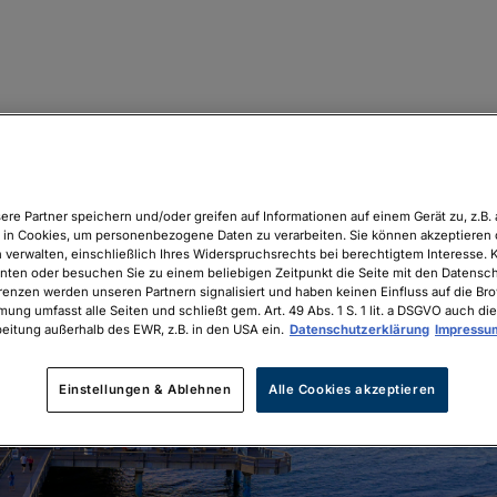
ere Partner speichern und/oder greifen auf Informationen auf einem Gerät zu, z.B. 
in Cookies, um personenbezogene Daten zu verarbeiten. Sie können akzeptieren 
 verwalten, einschließlich Ihres Widerspruchsrechts bei berechtigtem Interesse. K
unten oder besuchen Sie zu einem beliebigen Zeitpunkt die Seite mit den Datenschu
renzen werden unseren Partnern signalisiert und haben keinen Einfluss auf die Br
mung umfasst alle Seiten und schließt gem. Art. 49 Abs. 1 S. 1 lit. a DSGVO auch die
eitung außerhalb des EWR, z.B. in den USA ein.
Datenschutzerklärung
Impressu
Einstellungen & Ablehnen
Alle Cookies akzeptieren