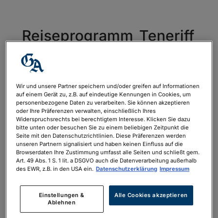
Reiseprogramm_Teneriff
a_web
von
Niklas Nieswandt
|
Aug. 14, 2024
Wir und unsere Partner speichern und/oder greifen auf Informationen
auf einem Gerät zu, z.B. auf eindeutige Kennungen in Cookies, um
personenbezogene Daten zu verarbeiten. Sie können akzeptieren
Reiseprogramm_Teneriffa_web
oder Ihre Präferenzen verwalten, einschließlich Ihres
Widerspruchsrechts bei berechtigtem Interesse. Klicken Sie dazu
bitte unten oder besuchen Sie zu einem beliebigen Zeitpunkt die
Seite mit den Datenschutzrichtlinien. Diese Präferenzen werden
unseren Partnern signalisiert und haben keinen Einfluss auf die
Browserdaten Ihre Zustimmung umfasst alle Seiten und schließt gem.
Art. 49 Abs. 1 S. 1 lit. a DSGVO auch die Datenverarbeitung außerhalb
des EWR, z.B. in den USA ein.
Datenschutzerklärung
Impressum
Neueste Kommentare
Einstellungen &
Alle Cookies akzeptieren
Archiv
Ablehnen