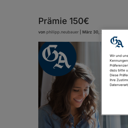
Prämie 150€
von
philipp.neubauer
|
März 30, 2026
Wir und uns
Kennungen 
Präferenzen
dazu bitte 
Diese Präfe
Ihre Zustim
Datenverarb