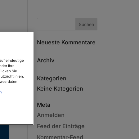
Neueste Kommentare
Archiv
auf eindeutige
oder Ihre
licken Sie
tzrichtlinien.
Kategorien
owserdaten
Keine Kategorien
m
Meta
Anmelden
Feed der Einträge
Kommentar-Feed