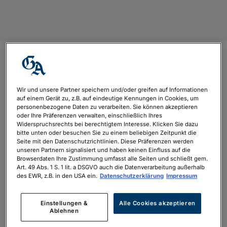
Polarlichter
Wir und unsere Partner speichern und/oder greifen auf Informationen
von
Niklas Nieswandt
|
Aug. 20, 2024
auf einem Gerät zu, z.B. auf eindeutige Kennungen in Cookies, um
personenbezogene Daten zu verarbeiten. Sie können akzeptieren
oder Ihre Präferenzen verwalten, einschließlich Ihres
Widerspruchsrechts bei berechtigtem Interesse. Klicken Sie dazu
bitte unten oder besuchen Sie zu einem beliebigen Zeitpunkt die
Seite mit den Datenschutzrichtlinien. Diese Präferenzen werden
unseren Partnern signalisiert und haben keinen Einfluss auf die
Browserdaten Ihre Zustimmung umfasst alle Seiten und schließt gem.
Art. 49 Abs. 1 S. 1 lit. a DSGVO auch die Datenverarbeitung außerhalb
des EWR, z.B. in den USA ein.
Datenschutzerklärung
Impressum
Einstellungen &
Alle Cookies akzeptieren
Ablehnen