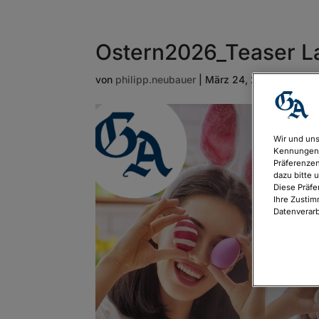
Ostern2026_Teaser 
von
philipp.neubauer
|
März 24, 2026
Wir und uns
Kennungen 
Präferenzen
dazu bitte 
Diese Präfe
Ihre Zustim
Datenverarb