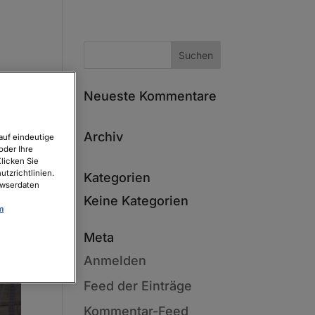
Neueste Kommentare
Archiv
auf eindeutige
oder Ihre
licken Sie
tzrichtlinien.
Kategorien
owserdaten
Keine Kategorien
m
Meta
Anmelden
Feed der Einträge
Kommentar-Feed