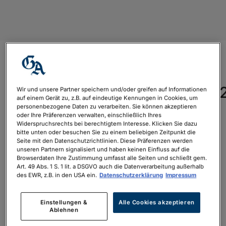
Frauen-
Fußball_WM_2023_Teaser_2
Wir und unsere Partner speichern und/oder greifen auf Informationen
auf einem Gerät zu, z.B. auf eindeutige Kennungen in Cookies, um
personenbezogene Daten zu verarbeiten. Sie können akzeptieren
oder Ihre Präferenzen verwalten, einschließlich Ihres
Widerspruchsrechts bei berechtigtem Interesse. Klicken Sie dazu
bitte unten oder besuchen Sie zu einem beliebigen Zeitpunkt die
Seite mit den Datenschutzrichtlinien. Diese Präferenzen werden
unseren Partnern signalisiert und haben keinen Einfluss auf die
Browserdaten Ihre Zustimmung umfasst alle Seiten und schließt gem.
Art. 49 Abs. 1 S. 1 lit. a DSGVO auch die Datenverarbeitung außerhalb
des EWR, z.B. in den USA ein.
Datenschutzerklärung
Impressum
Suche
Einstellungen &
Alle Cookies akzeptieren
Ablehnen
Neueste Kommentare
nach: