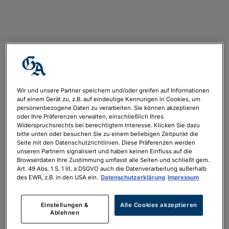
Oberhof
Wir und unsere Partner speichern und/oder greifen auf Informationen
von
Constantin Arkoumanis
|
Nov. 13, 2025
auf einem Gerät zu, z.B. auf eindeutige Kennungen in Cookies, um
personenbezogene Daten zu verarbeiten. Sie können akzeptieren
oder Ihre Präferenzen verwalten, einschließlich Ihres
Widerspruchsrechts bei berechtigtem Interesse. Klicken Sie dazu
bitte unten oder besuchen Sie zu einem beliebigen Zeitpunkt die
Seite mit den Datenschutzrichtlinien. Diese Präferenzen werden
unseren Partnern signalisiert und haben keinen Einfluss auf die
Browserdaten Ihre Zustimmung umfasst alle Seiten und schließt gem.
Art. 49 Abs. 1 S. 1 lit. a DSGVO auch die Datenverarbeitung außerhalb
des EWR, z.B. in den USA ein.
Datenschutzerklärung
Impressum
Einstellungen &
Alle Cookies akzeptieren
Ablehnen