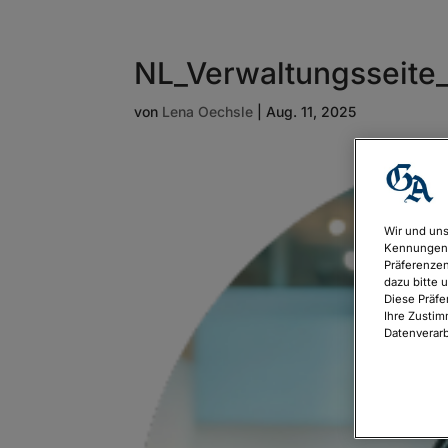
NL_Verwaltungsseite_
von
Lena Oechsle
|
Aug. 11, 2025
Wir und uns
Kennungen 
Präferenzen
dazu bitte 
Diese Präfe
Ihre Zustim
Datenverarb