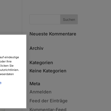
Neueste Kommentare
Archiv
auf eindeutige
oder Ihre
Kategorien
licken Sie
tzrichtlinien.
Keine Kategorien
owserdaten
m
Meta
Anmelden
Feed der Einträge
Kommentar-Feed