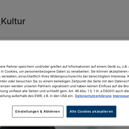
Kultur
ere Partner speichern und/oder greifen auf Informationen auf einem Gerät zu, z.B. 
in Cookies, um personenbezogene Daten zu verarbeiten. Sie können akzeptieren 
 verwalten, einschließlich Ihres Widerspruchsrechts bei berechtigtem Interesse. K
unten oder besuchen Sie zu einem beliebigen Zeitpunkt die Seite mit den Datenschu
renzen werden unseren Partnern signalisiert und haben keinen Einfluss auf die Br
mung umfasst alle Seiten und schließt gem. Art. 49 Abs. 1 S. 1 lit. a DSGVO auch die
eitung außerhalb des EWR, z.B. in den USA ein.
Datenschutzerklärung
Impressu
Einstellungen & Ablehnen
Alle Cookies akzeptieren