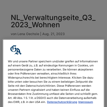
NL_Verwaltungseite_Q3_
2023_Wohnen
von
Lena Oechsle
|
Aug. 21, 2023
Wir und unsere Partner speichern und/oder greifen auf Informationen
auf einem Gerät zu, z.B. auf eindeutige Kennungen in Cookies, um
personenbezogene Daten zu verarbeiten. Sie können akzeptieren
oder Ihre Präferenzen verwalten, einschließlich Ihres
Widerspruchsrechts bei berechtigtem Interesse. Klicken Sie dazu
bitte unten oder besuchen Sie zu einem beliebigen Zeitpunkt die
Seite mit den Datenschutzrichtlinien. Diese Präferenzen werden
unseren Partnern signalisiert und haben keinen Einfluss auf die
Browserdaten Ihre Zustimmung umfasst alle Seiten und schließt gem.
Art. 49 Abs. 1 S. 1 lit. a DSGVO auch die Datenverarbeitung außerhalb
des EWR, z.B. in den USA ein.
Datenschutzerklärung
Impressum