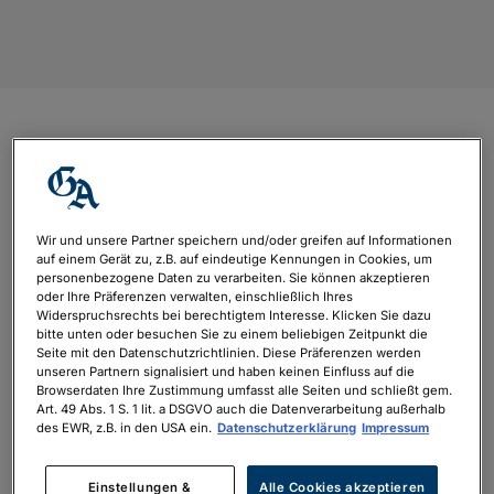
nl-bonnAppetit
von
xnow.digital
|
Sep. 10, 2024
Wir und unsere Partner speichern und/oder greifen auf Informationen
auf einem Gerät zu, z.B. auf eindeutige Kennungen in Cookies, um
personenbezogene Daten zu verarbeiten. Sie können akzeptieren
oder Ihre Präferenzen verwalten, einschließlich Ihres
Widerspruchsrechts bei berechtigtem Interesse. Klicken Sie dazu
bitte unten oder besuchen Sie zu einem beliebigen Zeitpunkt die
Seite mit den Datenschutzrichtlinien. Diese Präferenzen werden
unseren Partnern signalisiert und haben keinen Einfluss auf die
Browserdaten Ihre Zustimmung umfasst alle Seiten und schließt gem.
Art. 49 Abs. 1 S. 1 lit. a DSGVO auch die Datenverarbeitung außerhalb
des EWR, z.B. in den USA ein.
Datenschutzerklärung
Impressum
Einstellungen &
Alle Cookies akzeptieren