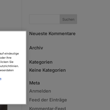
Neueste Kommentare
Archiv
auf eindeutige
oder Ihre
Kategorien
licken Sie
tzrichtlinien.
Keine Kategorien
owserdaten
m
Meta
Anmelden
Feed der Einträge
Kommentar-Feed