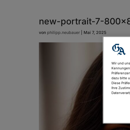
new-portrait-7-800
von
philipp.neubauer
|
Mai 7, 2025
Wir und uns
Kennungen 
Präferenzen
dazu bitte 
Diese Präfe
Ihre Zustim
Datenverarb