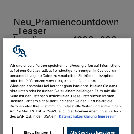
Neu_Prämiencountdown
_Teaser
Landingpage_1200x600_
150€_13.04.-27.04.
von
philipp.neubauer
|
März 24, 2026
Wir und unsere Partner speichern und/oder greifen auf Informationen
auf einem Gerät zu, z.B. auf eindeutige Kennungen in Cookies, um
personenbezogene Daten zu verarbeiten. Sie können akzeptieren
oder Ihre Präferenzen verwalten, einschließlich Ihres
Widerspruchsrechts bei berechtigtem Interesse. Klicken Sie dazu
bitte unten oder besuchen Sie zu einem beliebigen Zeitpunkt die
Seite mit den Datenschutzrichtlinien. Diese Präferenzen werden
unseren Partnern signalisiert und haben keinen Einfluss auf die
Browserdaten Ihre Zustimmung umfasst alle Seiten und schließt gem.
Art. 49 Abs. 1 S. 1 lit. a DSGVO auch die Datenverarbeitung außerhalb
des EWR, z.B. in den USA ein.
Datenschutzerklärung
Impressum
Einstellungen &
Alle Cookies akzeptieren