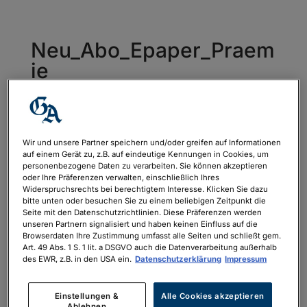
Neu_Abo_Epaper_Praem
ie
von
philipp.neubauer
|
Juli 1, 2022
Wir und unsere Partner speichern und/oder greifen auf Informationen
auf einem Gerät zu, z.B. auf eindeutige Kennungen in Cookies, um
personenbezogene Daten zu verarbeiten. Sie können akzeptieren
oder Ihre Präferenzen verwalten, einschließlich Ihres
Widerspruchsrechts bei berechtigtem Interesse. Klicken Sie dazu
bitte unten oder besuchen Sie zu einem beliebigen Zeitpunkt die
Seite mit den Datenschutzrichtlinien. Diese Präferenzen werden
unseren Partnern signalisiert und haben keinen Einfluss auf die
Browserdaten Ihre Zustimmung umfasst alle Seiten und schließt gem.
Art. 49 Abs. 1 S. 1 lit. a DSGVO auch die Datenverarbeitung außerhalb
des EWR, z.B. in den USA ein.
Datenschutzerklärung
Impressum
Einstellungen &
Alle Cookies akzeptieren
Ablehnen