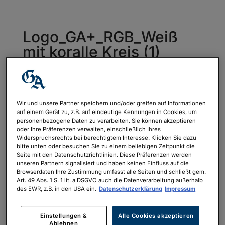
Logo_GA+_RGB_Weiß
mit koralle Kreis (1)
von
philipp.neubauer
|
Nov. 29, 2022
Wir und unsere Partner speichern und/oder greifen auf Informationen
auf einem Gerät zu, z.B. auf eindeutige Kennungen in Cookies, um
personenbezogene Daten zu verarbeiten. Sie können akzeptieren
oder Ihre Präferenzen verwalten, einschließlich Ihres
Widerspruchsrechts bei berechtigtem Interesse. Klicken Sie dazu
bitte unten oder besuchen Sie zu einem beliebigen Zeitpunkt die
Seite mit den Datenschutzrichtlinien. Diese Präferenzen werden
unseren Partnern signalisiert und haben keinen Einfluss auf die
Browserdaten Ihre Zustimmung umfasst alle Seiten und schließt gem.
Art. 49 Abs. 1 S. 1 lit. a DSGVO auch die Datenverarbeitung außerhalb
des EWR, z.B. in den USA ein.
Datenschutzerklärung
Impressum
Einstellungen &
Alle Cookies akzeptieren
Ablehnen