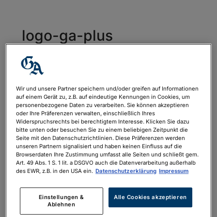
logo-ga-plus
von
xnow.digital
|
Juni 21, 2021
Wir und unsere Partner speichern und/oder greifen auf Informationen
auf einem Gerät zu, z.B. auf eindeutige Kennungen in Cookies, um
personenbezogene Daten zu verarbeiten. Sie können akzeptieren
oder Ihre Präferenzen verwalten, einschließlich Ihres
Widerspruchsrechts bei berechtigtem Interesse. Klicken Sie dazu
bitte unten oder besuchen Sie zu einem beliebigen Zeitpunkt die
Seite mit den Datenschutzrichtlinien. Diese Präferenzen werden
unseren Partnern signalisiert und haben keinen Einfluss auf die
Browserdaten Ihre Zustimmung umfasst alle Seiten und schließt gem.
Art. 49 Abs. 1 S. 1 lit. a DSGVO auch die Datenverarbeitung außerhalb
des EWR, z.B. in den USA ein.
Datenschutzerklärung
Impressum
Einstellungen &
Alle Cookies akzeptieren
Ablehnen