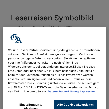
Leserreisen Symbolbild
von
Rebecca Größ-Ahr
|
Mai 12, 2026
Wir und unsere Partner speichern und/oder greifen auf Informationen
auf einem Gerät zu, z.B. auf eindeutige Kennungen in Cookies, um
personenbezogene Daten zu verarbeiten. Sie können akzeptieren
oder Ihre Präferenzen verwalten, einschließlich Ihres
Widerspruchsrechts bei berechtigtem Interesse. Klicken Sie dazu
bitte unten oder besuchen Sie zu einem beliebigen Zeitpunkt die
Seite mit den Datenschutzrichtlinien. Diese Präferenzen werden
unseren Partnern signalisiert und haben keinen Einfluss auf die
Browserdaten Ihre Zustimmung umfasst alle Seiten und schließt gem.
Art. 49 Abs. 1 S. 1 lit. a DSGVO auch die Datenverarbeitung außerhalb
des EWR, z.B. in den USA ein.
Datenschutzerklärung
Impressum
Einstellungen &
Alle Cookies akzeptieren
Ablehnen