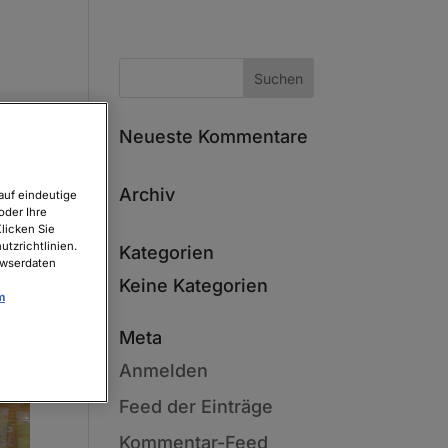
Neueste Kommentare
Archiv
auf eindeutige
oder Ihre
licken Sie
tzrichtlinien.
Kategorien
owserdaten
Keine Kategorien
m
Meta
Anmelden
Feed der Einträge
Kommentar-Feed