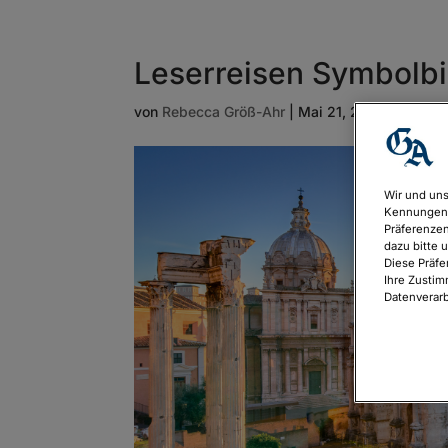
Leserreisen Symbolbil
von
Rebecca Größ-Ahr
|
Mai 21, 2026
Wir und uns
Kennungen 
Präferenzen
dazu bitte 
Diese Präfe
Ihre Zustim
Datenverarb