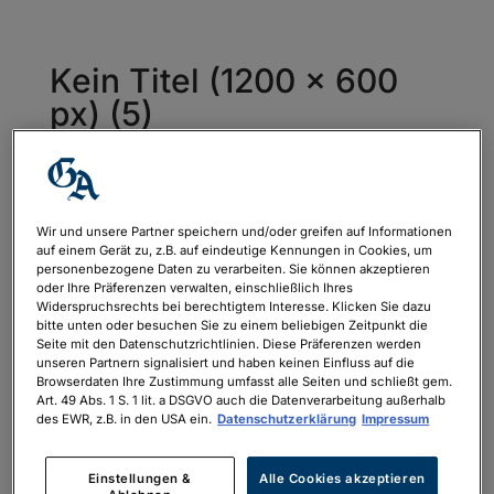
Kein Titel (1200 × 600
px) (5)
von
philipp.neubauer
|
März 22, 2023
Wir und unsere Partner speichern und/oder greifen auf Informationen
auf einem Gerät zu, z.B. auf eindeutige Kennungen in Cookies, um
personenbezogene Daten zu verarbeiten. Sie können akzeptieren
oder Ihre Präferenzen verwalten, einschließlich Ihres
Widerspruchsrechts bei berechtigtem Interesse. Klicken Sie dazu
bitte unten oder besuchen Sie zu einem beliebigen Zeitpunkt die
Seite mit den Datenschutzrichtlinien. Diese Präferenzen werden
unseren Partnern signalisiert und haben keinen Einfluss auf die
Browserdaten Ihre Zustimmung umfasst alle Seiten und schließt gem.
Art. 49 Abs. 1 S. 1 lit. a DSGVO auch die Datenverarbeitung außerhalb
des EWR, z.B. in den USA ein.
Datenschutzerklärung
Impressum
Einstellungen &
Alle Cookies akzeptieren