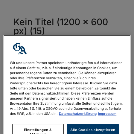
Kein Titel (1200 x 600
px) (15)
von
Konrad Meier
|
Apr. 10, 2025
Wir und unsere Partner speichern und/oder greifen auf Informationen
auf einem Gerät zu, z.B. auf eindeutige Kennungen in Cookies, um
personenbezogene Daten zu verarbeiten. Sie können akzeptieren
oder Ihre Präferenzen verwalten, einschließlich Ihres
Widerspruchsrechts bei berechtigtem Interesse. Klicken Sie dazu
bitte unten oder besuchen Sie zu einem beliebigen Zeitpunkt die
Seite mit den Datenschutzrichtlinien. Diese Präferenzen werden
unseren Partnern signalisiert und haben keinen Einfluss auf die
Browserdaten Ihre Zustimmung umfasst alle Seiten und schließt gem.
Art. 49 Abs. 1 S. 1 lit. a DSGVO auch die Datenverarbeitung außerhalb
des EWR, z.B. in den USA ein.
Datenschutzerklärung
Impressum
Einstellungen &
Alle Cookies akzeptieren