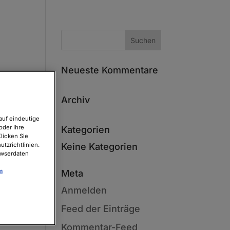
Neueste Kommentare
Archiv
auf eindeutige
oder Ihre
Kategorien
licken Sie
tzrichtlinien.
Keine Kategorien
owserdaten
m
Meta
Anmelden
Feed der Einträge
Kommentar-Feed