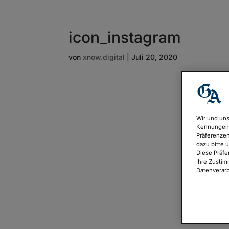
icon_instagram
von
xnow.digital
|
Juli 20, 2020
Wir und uns
Kennungen 
Präferenzen
dazu bitte 
Diese Präfe
Ihre Zustim
Datenverarb