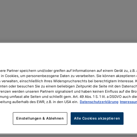
ere Partner speichern und/oder greifen auf Informationen auf einem Gerät zu, z.B. 
in Cookies, um personenbezogene Daten zu verarbeiten. Sie können akzeptieren 
 verwalten, einschließlich Ihres Widerspruchsrechts bei berechtigtem Interesse. K
unten oder besuchen Sie zu einem beliebigen Zeitpunkt die Seite mit den Datenschu
renzen werden unseren Partnern signalisiert und haben keinen Einfluss auf die Br
mung umfasst alle Seiten und schließt gem. Art. 49 Abs. 1 S. 1 lit. a DSGVO auch die
eitung außerhalb des EWR, z.B. in den USA ein.
Datenschutzerklärung
Impressu
Einstellungen & Ablehnen
Alle Cookies akzeptieren