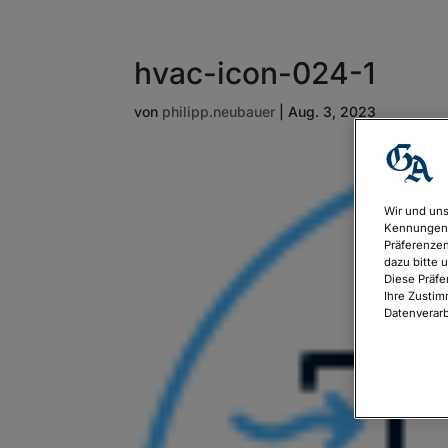
hvac-icon-024-1
von
philipp.neubauer
|
Aug. 3, 2023
Wir und uns
Kennungen 
Präferenzen
dazu bitte 
Diese Präfe
Ihre Zustim
Datenverarb