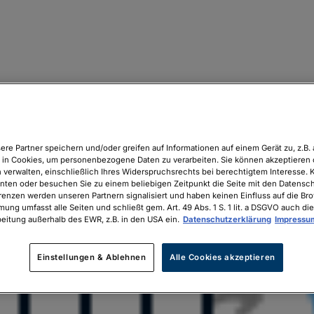
ere Partner speichern und/oder greifen auf Informationen auf einem Gerät zu, z.B. 
in Cookies, um personenbezogene Daten zu verarbeiten. Sie können akzeptieren 
 verwalten, einschließlich Ihres Widerspruchsrechts bei berechtigtem Interesse. K
unten oder besuchen Sie zu einem beliebigen Zeitpunkt die Seite mit den Datenschu
renzen werden unseren Partnern signalisiert und haben keinen Einfluss auf die Br
mung umfasst alle Seiten und schließt gem. Art. 49 Abs. 1 S. 1 lit. a DSGVO auch die
eitung außerhalb des EWR, z.B. in den USA ein.
Datenschutzerklärung
Impressu
Einstellungen & Ablehnen
Alle Cookies akzeptieren