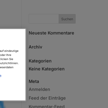
Neueste Kommentare
Archiv
auf eindeutige
oder Ihre
licken Sie
Kategorien
tzrichtlinien.
owserdaten
Keine Kategorien
m
Meta
Anmelden
Feed der Einträge
Kommentar-Feed