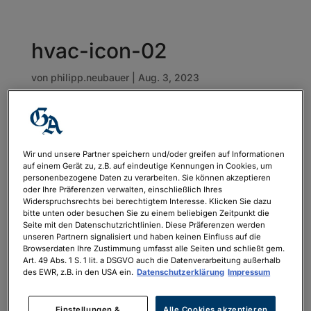
hvac-icon-02
von
philipp.neubauer
|
Aug. 3, 2023
Wir und unsere Partner speichern und/oder greifen auf Informationen
auf einem Gerät zu, z.B. auf eindeutige Kennungen in Cookies, um
personenbezogene Daten zu verarbeiten. Sie können akzeptieren
oder Ihre Präferenzen verwalten, einschließlich Ihres
Widerspruchsrechts bei berechtigtem Interesse. Klicken Sie dazu
bitte unten oder besuchen Sie zu einem beliebigen Zeitpunkt die
Seite mit den Datenschutzrichtlinien. Diese Präferenzen werden
unseren Partnern signalisiert und haben keinen Einfluss auf die
Browserdaten Ihre Zustimmung umfasst alle Seiten und schließt gem.
Art. 49 Abs. 1 S. 1 lit. a DSGVO auch die Datenverarbeitung außerhalb
des EWR, z.B. in den USA ein.
Datenschutzerklärung
Impressum
Einstellungen &
Alle Cookies akzeptieren