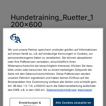
Hundetraining_Ruetter_1
200x600
von
Lena Oechsle
|
Aug. 7, 2025
Wir und unsere Partner speichern und/oder greifen auf Informationen
auf einem Gerät zu, z.B. auf eindeutige Kennungen in Cookies, um
personenbezogene Daten zu verarbeiten. Sie können akzeptieren
oder Ihre Präferenzen verwalten, einschließlich Ihres
Widerspruchsrechts bei berechtigtem Interesse. Klicken Sie dazu
bitte unten oder besuchen Sie zu einem beliebigen Zeitpunkt die
Seite mit den Datenschutzrichtlinien. Diese Präferenzen werden
unseren Partnern signalisiert und haben keinen Einfluss auf die
Browserdaten Ihre Zustimmung umfasst alle Seiten und schließt gem.
Art. 49 Abs. 1 S. 1 lit. a DSGVO auch die Datenverarbeitung außerhalb
des EWR, z.B. in den USA ein.
Datenschutzerklärung
Impressum
Einstellungen &
Alle Cookies akzeptieren