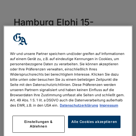
Hamburg Elphi 15-
17.05.23_160x240mm_20
23b_Druck
von
philipp.neubauer
|
Feb. 23, 2023
Wir und unsere Partner speichern und/oder greifen auf Informationen
auf einem Gerät zu, z.B. auf eindeutige Kennungen in Cookies, um
personenbezogene Daten zu verarbeiten. Sie können akzeptieren
oder Ihre Präferenzen verwalten, einschließlich Ihres
Widerspruchsrechts bei berechtigtem Interesse. Klicken Sie dazu
Hamburg Elphi 15-
bitte unten oder besuchen Sie zu einem beliebigen Zeitpunkt die
17.05.23_160x240mm_2023b_Druck
Seite mit den Datenschutzrichtlinien. Diese Präferenzen werden
unseren Partnern signalisiert und haben keinen Einfluss auf die
Browserdaten Ihre Zustimmung umfasst alle Seiten und schließt gem.
Art. 49 Abs. 1 S. 1 lit. a DSGVO auch die Datenverarbeitung außerhalb
des EWR, z.B. in den USA ein.
Datenschutzerklärung
Impressum
Einstellungen &
Alle Cookies akzeptieren
Neueste Kommentare
Ablehnen