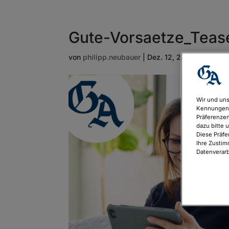
Gute-Vorsaetze_Teas
von
philipp.neubauer
|
Dez. 12, 2025
Wir und uns
Kennungen 
Präferenzen
dazu bitte 
Diese Präfe
Ihre Zustim
Datenverarb