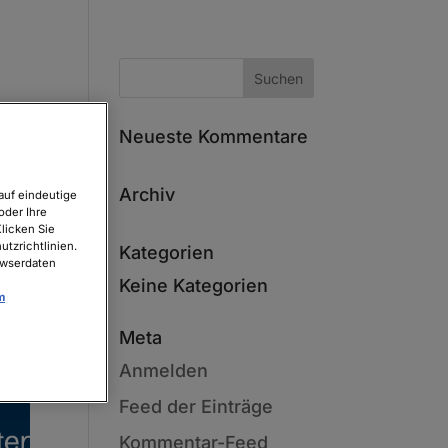
Neueste Kommentare
Archiv
auf eindeutige
oder Ihre
licken Sie
tzrichtlinien.
Kategorien
owserdaten
Keine Kategorien
m
Meta
Anmelden
Feed der Einträge
Kommentar-Feed