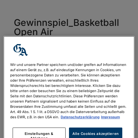
Gewinnspiel_Basketball
Open Air
von
Lena Oechsle
|
Juli 1, 2025
Wir und unsere Partner speichern und/oder greifen auf Informationen
auf einem Gerät zu, z.B. auf eindeutige Kennungen in Cookies, um
personenbezogene Daten zu verarbeiten. Sie können akzeptieren
oder Ihre Präferenzen verwalten, einschließlich Ihres
Widerspruchsrechts bei berechtigtem Interesse. Klicken Sie dazu
bitte unten oder besuchen Sie zu einem beliebigen Zeitpunkt die
Seite mit den Datenschutzrichtlinien. Diese Präferenzen werden
unseren Partnern signalisiert und haben keinen Einfluss auf die
Browserdaten Ihre Zustimmung umfasst alle Seiten und schließt gem.
Art. 49 Abs. 1 S. 1 lit. a DSGVO auch die Datenverarbeitung außerhalb
des EWR, z.B. in den USA ein.
Datenschutzerklärung
Impressum
Einstellungen &
Alle Cookies akzeptieren