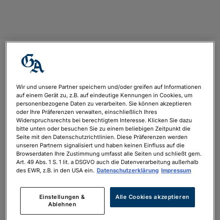
Gewinnspiel-Header
1200×600 (4)
Wir und unsere Partner speichern und/oder greifen auf Informationen
auf einem Gerät zu, z.B. auf eindeutige Kennungen in Cookies, um
personenbezogene Daten zu verarbeiten. Sie können akzeptieren
von
Lena Oechsle
|
Dez. 21, 2023
oder Ihre Präferenzen verwalten, einschließlich Ihres
Widerspruchsrechts bei berechtigtem Interesse. Klicken Sie dazu
bitte unten oder besuchen Sie zu einem beliebigen Zeitpunkt die
Seite mit den Datenschutzrichtlinien. Diese Präferenzen werden
unseren Partnern signalisiert und haben keinen Einfluss auf die
Browserdaten Ihre Zustimmung umfasst alle Seiten und schließt gem.
Art. 49 Abs. 1 S. 1 lit. a DSGVO auch die Datenverarbeitung außerhalb
des EWR, z.B. in den USA ein.
Datenschutzerklärung
Impressum
Einstellungen &
Alle Cookies akzeptieren
Ablehnen