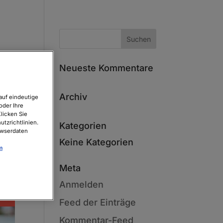
Neueste Kommentare
Archiv
auf eindeutige
oder Ihre
licken Sie
tzrichtlinien.
Kategorien
owserdaten
Keine Kategorien
m
Meta
Anmelden
Feed der Einträge
Kommentar-Feed