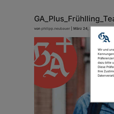
GA_Plus_Frühlling_Tea
von
philipp.neubauer
|
März 24, 2023
Wir und uns
Kennungen 
Präferenzen
dazu bitte 
Diese Präfe
Ihre Zustim
Datenverarb