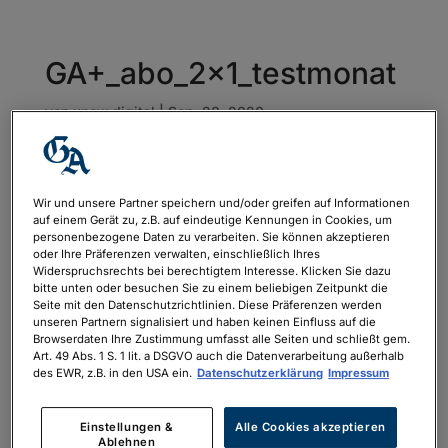
GA+_abo_2x1_testmonat
von
xnow.digital
|
Sep. 28, 2020
Wir und unsere Partner speichern und/oder greifen auf Informationen
auf einem Gerät zu, z.B. auf eindeutige Kennungen in Cookies, um
personenbezogene Daten zu verarbeiten. Sie können akzeptieren
oder Ihre Präferenzen verwalten, einschließlich Ihres
Widerspruchsrechts bei berechtigtem Interesse. Klicken Sie dazu
bitte unten oder besuchen Sie zu einem beliebigen Zeitpunkt die
Seite mit den Datenschutzrichtlinien. Diese Präferenzen werden
unseren Partnern signalisiert und haben keinen Einfluss auf die
Browserdaten Ihre Zustimmung umfasst alle Seiten und schließt gem.
Art. 49 Abs. 1 S. 1 lit. a DSGVO auch die Datenverarbeitung außerhalb
des EWR, z.B. in den USA ein.
Datenschutzerklärung
Impressum
Einstellungen &
Alle Cookies akzeptieren
Ablehnen