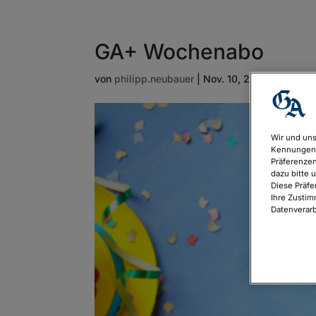
GA+ Wochenabo
von
philipp.neubauer
|
Nov. 10, 2021
Wir und uns
Kennungen 
Präferenzen
dazu bitte 
Diese Präfe
Ihre Zustim
Datenverarb