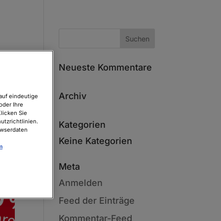
Neueste Kommentare
Archiv
auf eindeutige
oder Ihre
licken Sie
tzrichtlinien.
Kategorien
owserdaten
Keine Kategorien
m
Meta
Anmelden
Feed der Einträge
Kommentar-Feed