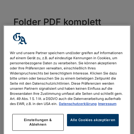
Folder PDF komplett
Donauromanze 2023_GA
von
philipp.neubauer
|
Apr. 17, 2023
Wir und unsere Partner speichern und/oder greifen auf Informationen
auf einem Gerät zu, z.B. auf eindeutige Kennungen in Cookies, um
personenbezogene Daten zu verarbeiten. Sie können akzeptieren
Folder PDF komplett Donauromanze
oder Ihre Präferenzen verwalten, einschließlich Ihres
2023_GA
Widerspruchsrechts bei berechtigtem Interesse. Klicken Sie dazu
bitte unten oder besuchen Sie zu einem beliebigen Zeitpunkt die
Seite mit den Datenschutzrichtlinien. Diese Präferenzen werden
unseren Partnern signalisiert und haben keinen Einfluss auf die
Browserdaten Ihre Zustimmung umfasst alle Seiten und schließt gem.
Art. 49 Abs. 1 S. 1 lit. a DSGVO auch die Datenverarbeitung außerhalb
des EWR, z.B. in den USA ein.
Datenschutzerklärung
Impressum
Neueste Kommentare
Einstellungen &
Alle Cookies akzeptieren
Ablehnen
Archiv