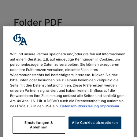
Folder PDF
Karneval3.11.24_LADY
DILETTA_ga
von
philipp.neubauer
|
März 22, 2024
Wir und unsere Partner speichern und/oder greifen auf Informationen
auf einem Gerät zu, z.B. auf eindeutige Kennungen in Cookies, um
personenbezogene Daten zu verarbeiten. Sie können akzeptieren
oder Ihre Präferenzen verwalten, einschließlich Ihres
Widerspruchsrechts bei berechtigtem Interesse. Klicken Sie dazu
Folder PDF Karneval3.11.24_LADY
bitte unten oder besuchen Sie zu einem beliebigen Zeitpunkt die
DILETTA_ga
Seite mit den Datenschutzrichtlinien. Diese Präferenzen werden
unseren Partnern signalisiert und haben keinen Einfluss auf die
Browserdaten Ihre Zustimmung umfasst alle Seiten und schließt gem.
Art. 49 Abs. 1 S. 1 lit. a DSGVO auch die Datenverarbeitung außerhalb
des EWR, z.B. in den USA ein.
Datenschutzerklärung
Impressum
Einstellungen &
Alle Cookies akzeptieren
Neueste Kommentare
Ablehnen