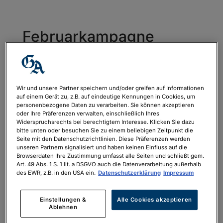
Februarkampagne
Wir und unsere Partner speichern und/oder greifen auf Informationen
Neueste Kommentare
auf einem Gerät zu, z.B. auf eindeutige Kennungen in Cookies, um
personenbezogene Daten zu verarbeiten. Sie können akzeptieren
oder Ihre Präferenzen verwalten, einschließlich Ihres
Widerspruchsrechts bei berechtigtem Interesse. Klicken Sie dazu
Archiv
bitte unten oder besuchen Sie zu einem beliebigen Zeitpunkt die
Seite mit den Datenschutzrichtlinien. Diese Präferenzen werden
unseren Partnern signalisiert und haben keinen Einfluss auf die
Kategorien
Browserdaten Ihre Zustimmung umfasst alle Seiten und schließt gem.
Art. 49 Abs. 1 S. 1 lit. a DSGVO auch die Datenverarbeitung außerhalb
Keine Kategorien
des EWR, z.B. in den USA ein.
Datenschutzerklärung
Impressum
Meta
Einstellungen &
Alle Cookies akzeptieren
Ablehnen
Anmelden