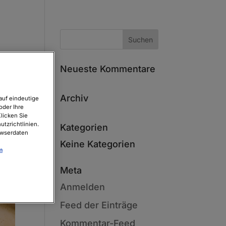
Neueste Kommentare
Archiv
auf eindeutige
oder Ihre
licken Sie
tzrichtlinien.
Kategorien
owserdaten
Keine Kategorien
m
Meta
Anmelden
Feed der Einträge
Kommentar-Feed