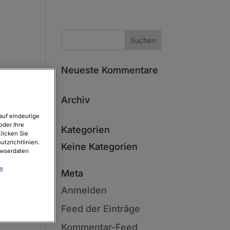
Neueste Kommentare
Archiv
auf eindeutige
oder Ihre
Kategorien
licken Sie
tzrichtlinien.
Keine Kategorien
owserdaten
m
Meta
Anmelden
Feed der Einträge
Kommentar-Feed