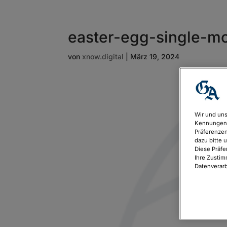
easter-egg-single-m
von
xnow.digital
|
März 19, 2024
Wir und uns
Kennungen 
Präferenzen
dazu bitte 
Diese Präfe
Ihre Zustim
Datenverarb