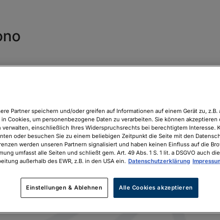
ono
ere Partner speichern und/oder greifen auf Informationen auf einem Gerät zu, z.B. 
in Cookies, um personenbezogene Daten zu verarbeiten. Sie können akzeptieren 
 verwalten, einschließlich Ihres Widerspruchsrechts bei berechtigtem Interesse. K
unten oder besuchen Sie zu einem beliebigen Zeitpunkt die Seite mit den Datenschu
renzen werden unseren Partnern signalisiert und haben keinen Einfluss auf die Br
mung umfasst alle Seiten und schließt gem. Art. 49 Abs. 1 S. 1 lit. a DSGVO auch die
eitung außerhalb des EWR, z.B. in den USA ein.
Datenschutzerklärung
Impressu
Einstellungen & Ablehnen
Alle Cookies akzeptieren