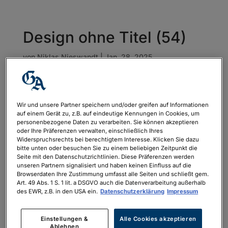
Design ohne Titel (54)
von
Niklas Nieswandt
|
Jan. 28, 2025
Wir und unsere Partner speichern und/oder greifen auf Informationen
auf einem Gerät zu, z.B. auf eindeutige Kennungen in Cookies, um
personenbezogene Daten zu verarbeiten. Sie können akzeptieren
oder Ihre Präferenzen verwalten, einschließlich Ihres
Widerspruchsrechts bei berechtigtem Interesse. Klicken Sie dazu
bitte unten oder besuchen Sie zu einem beliebigen Zeitpunkt die
Seite mit den Datenschutzrichtlinien. Diese Präferenzen werden
unseren Partnern signalisiert und haben keinen Einfluss auf die
Browserdaten Ihre Zustimmung umfasst alle Seiten und schließt gem.
Art. 49 Abs. 1 S. 1 lit. a DSGVO auch die Datenverarbeitung außerhalb
des EWR, z.B. in den USA ein.
Datenschutzerklärung
Impressum
Einstellungen &
Alle Cookies akzeptieren
Ablehnen