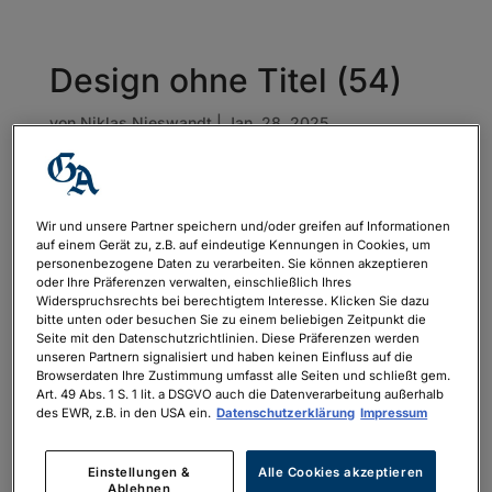
Design ohne Titel (54)
von
Niklas Nieswandt
|
Jan. 28, 2025
Wir und unsere Partner speichern und/oder greifen auf Informationen
auf einem Gerät zu, z.B. auf eindeutige Kennungen in Cookies, um
personenbezogene Daten zu verarbeiten. Sie können akzeptieren
oder Ihre Präferenzen verwalten, einschließlich Ihres
Widerspruchsrechts bei berechtigtem Interesse. Klicken Sie dazu
bitte unten oder besuchen Sie zu einem beliebigen Zeitpunkt die
Seite mit den Datenschutzrichtlinien. Diese Präferenzen werden
unseren Partnern signalisiert und haben keinen Einfluss auf die
Browserdaten Ihre Zustimmung umfasst alle Seiten und schließt gem.
Art. 49 Abs. 1 S. 1 lit. a DSGVO auch die Datenverarbeitung außerhalb
des EWR, z.B. in den USA ein.
Datenschutzerklärung
Impressum
Einstellungen &
Alle Cookies akzeptieren
Ablehnen