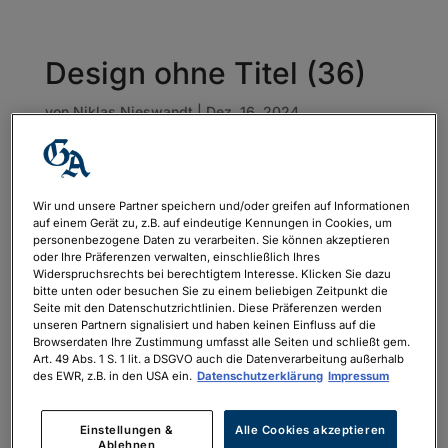
Design ohne Titel (36)
von
Niklas Nieswandt
|
Dez. 16, 2024
Wir und unsere Partner speichern und/oder greifen auf Informationen
auf einem Gerät zu, z.B. auf eindeutige Kennungen in Cookies, um
personenbezogene Daten zu verarbeiten. Sie können akzeptieren
oder Ihre Präferenzen verwalten, einschließlich Ihres
Widerspruchsrechts bei berechtigtem Interesse. Klicken Sie dazu
bitte unten oder besuchen Sie zu einem beliebigen Zeitpunkt die
Seite mit den Datenschutzrichtlinien. Diese Präferenzen werden
unseren Partnern signalisiert und haben keinen Einfluss auf die
Browserdaten Ihre Zustimmung umfasst alle Seiten und schließt gem.
Art. 49 Abs. 1 S. 1 lit. a DSGVO auch die Datenverarbeitung außerhalb
des EWR, z.B. in den USA ein.
Datenschutzerklärung
Impressum
Einstellungen &
Alle Cookies akzeptieren
Ablehnen