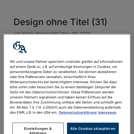
Design ohne Titel (31)
von
Niklas Nieswandt
|
Nov. 26, 2024
Wir und unsere Partner speichern und/oder greifen auf Informationen
auf einem Gerät zu, z.B. auf eindeutige Kennungen in Cookies, um
personenbezogene Daten zu verarbeiten. Sie können akzeptieren
oder Ihre Präferenzen verwalten, einschließlich Ihres
Widerspruchsrechts bei berechtigtem Interesse. Klicken Sie dazu
bitte unten oder besuchen Sie zu einem beliebigen Zeitpunkt die
Seite mit den Datenschutzrichtlinien. Diese Präferenzen werden
unseren Partnern signalisiert und haben keinen Einfluss auf die
Browserdaten Ihre Zustimmung umfasst alle Seiten und schließt gem.
Art. 49 Abs. 1 S. 1 lit. a DSGVO auch die Datenverarbeitung außerhalb
des EWR, z.B. in den USA ein.
Datenschutzerklärung
Impressum
Einstellungen &
Alle Cookies akzeptieren
Ablehnen