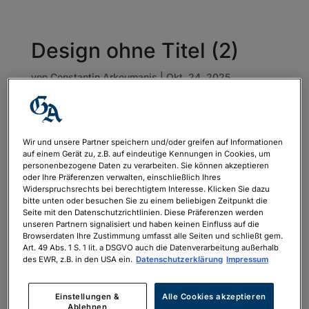
Design ohne Titel (2)
von
Constantin Arkoumanis
|
Okt. 24, 2025
Wir und unsere Partner speichern und/oder greifen auf Informationen
auf einem Gerät zu, z.B. auf eindeutige Kennungen in Cookies, um
personenbezogene Daten zu verarbeiten. Sie können akzeptieren
oder Ihre Präferenzen verwalten, einschließlich Ihres
Widerspruchsrechts bei berechtigtem Interesse. Klicken Sie dazu
bitte unten oder besuchen Sie zu einem beliebigen Zeitpunkt die
Seite mit den Datenschutzrichtlinien. Diese Präferenzen werden
unseren Partnern signalisiert und haben keinen Einfluss auf die
Browserdaten Ihre Zustimmung umfasst alle Seiten und schließt gem.
Art. 49 Abs. 1 S. 1 lit. a DSGVO auch die Datenverarbeitung außerhalb
des EWR, z.B. in den USA ein.
Datenschutzerklärung
Impressum
Einstellungen &
Alle Cookies akzeptieren
Ablehnen